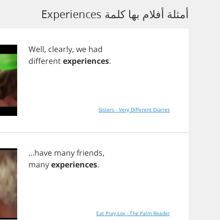
أمثلة أفلام بها كلمة Experiences
Well
,
clearly
,
we
had
different
experiences
.
Sisters - Very Different Diaries
...
have
many
friends
,
many
experiences
.
Eat Pray Lov - The Palm Reader