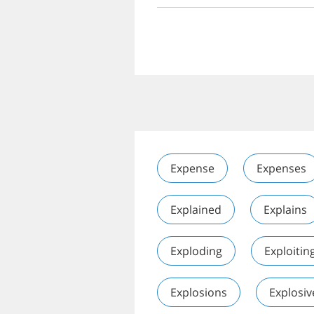
Expense
Expenses
Explained
Explains
Exploding
Exploitin
Explosions
Explosiv