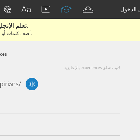
الدخول
تعلم الإنجليزية الحقيقية من الأفلام والكتب.
أضف كلمات أو عبارات للتعلم والتدريب مع متعلمين آخرين.
nces
كيف تنطق experiences بالإنجليزية
spiriəns/