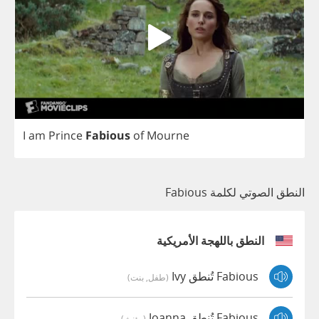
I
am
Prince
Fabious
of
Mourne
النطق الصوتي لكلمة Fabious
النطق باللهجة الأمريكية
Fabious تُنطق Ivy
(طفل, بنت)
Fabious تُنطق Joanna
(مؤنث)