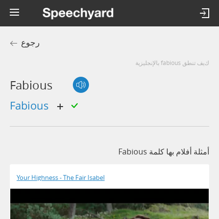
رجوع
كيف تنطق fabious بالإنجليزية
Fabious
fabious
أمثلة أفلام بها كلمة Fabious
Your Highness - The Fair Isabel