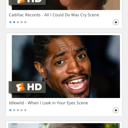
Cadillac Records - All I Could Do Was Cry Scene
Idlewild - When I Look in Your Eyes Scene