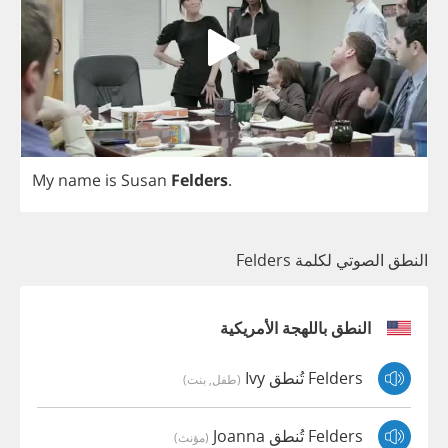
My
name
is
Susan
Felders
.
النطق الصوتي لكلمة Felders
النطق باللهجة الأمريكية
Felders تُنطق Ivy
(طفل, بنت)
Felders تُنطق Joanna
(مؤنث)