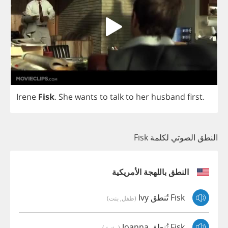
Irene
Fisk
.
She
wants
to
talk
to
her
husband
first
.
النطق الصوتي لكلمة Fisk
النطق باللهجة الأمريكية
Fisk تُنطق Ivy
(طفل, بنت)
Fisk تُنطق Joanna
(مؤنث)