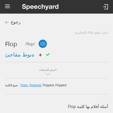
رجوع
كيف تنطق flop بالإنجليزية
Flop
/flɑp/
هبوط مفاجئ
اعرض الترجمات
Flops
,
Flopping
,
Flopped
,
Flopped
صيغ الكلمة:
أمثلة أفلام بها كلمة Flop