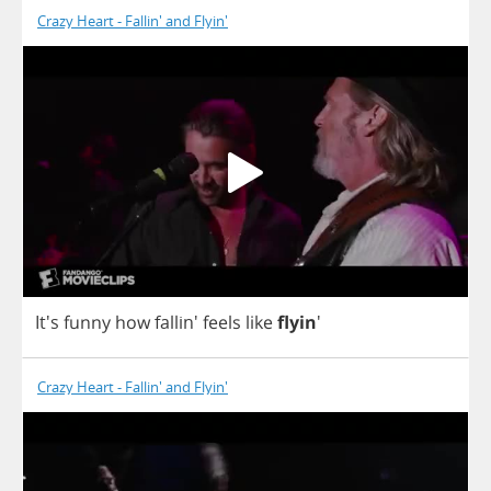
Crazy Heart - Fallin' and Flyin'
It's
funny
how
fallin'
feels
like
flyin
'
Crazy Heart - Fallin' and Flyin'