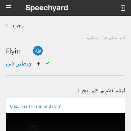
رجوع
كيف تنطق flyin بالإنجليزية
Flyin
يطير في
أمثلة أفلام بها كلمة Flyin
Crazy Heart - Fallin' and Flyin'