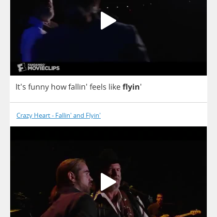
It's
funny
how
fallin'
feels
like
flyin
'
Crazy Heart - Fallin' and Flyin'