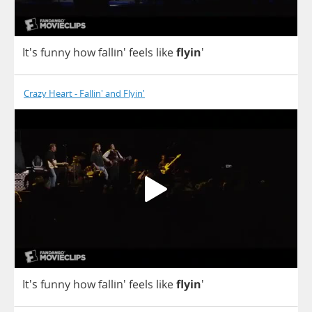
It's
funny
how
fallin'
feels
like
flyin
'
Crazy Heart - Fallin' and Flyin'
It's
funny
how
fallin'
feels
like
flyin
'