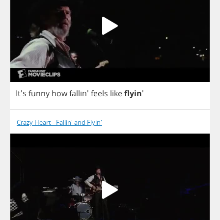
It's
funny
how
fallin'
feels
like
flyin
'
Crazy Heart - Fallin' and Flyin'