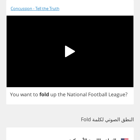
Concussion - Tell the Truth
You
want
to
fold
up
the
National
Football
League
?
النطق الصوتي لكلمة Fold