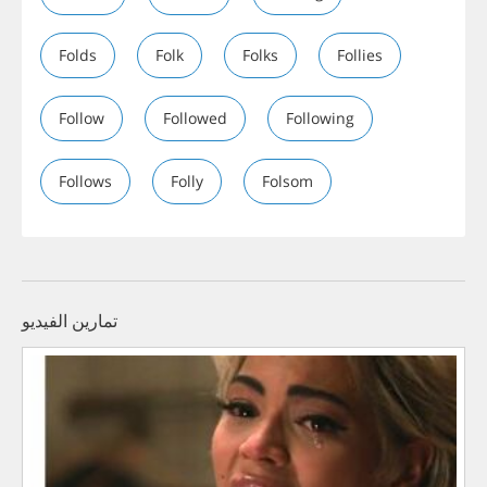
Folds
Folk
Folks
Follies
Follow
Followed
Following
Follows
Folly
Folsom
تمارين الفيديو