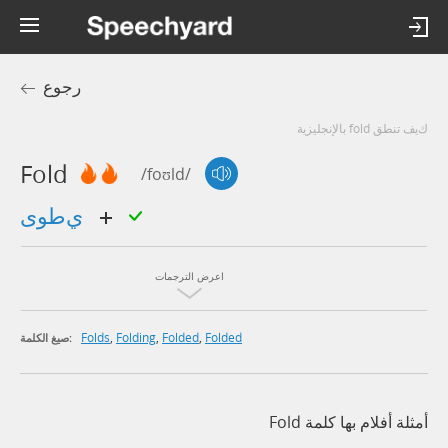
رجوع
كيف تنطق fold بالإنجليزية
Fold
/foʊld/
يطوى
اعرض الترجمات
Folds
,
Folding
,
Folded
,
Folded
صيغ الكلمة:
أمثلة أفلام بها كلمة Fold