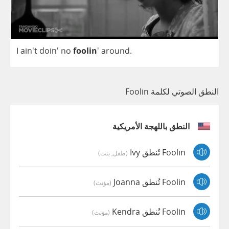
I
ain't doin'
no
foolin
'
around
.
النطق الصوتي لكلمة Foolin
النطق باللهجة الأمريكية
Foolin تُنطق Ivy
(طفل, بنت)
Foolin تُنطق Joanna
(مؤنث)
Foolin تُنطق Kendra
(مؤنث)