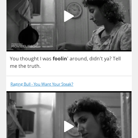
You
thought
I
was
foolin
'
around
,
didn't
ya
?
Tell
me
the
truth
.
Raging Bull - You Want Your Steak?