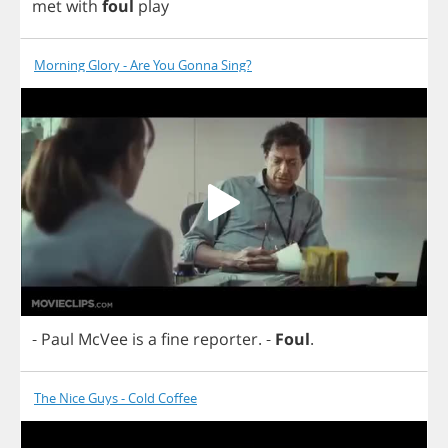
met
with
foul
play
Morning Glory - Are You Gonna Sing?
-
Paul
McVee
is
a
fine
reporter
.
-
Foul
.
The Nice Guys - Cold Coffee