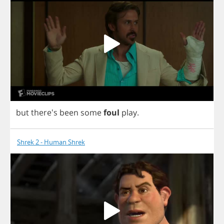
but
there's
been
some
foul
play
.
Shrek 2 - Human Shrek