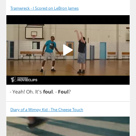
Trainwreck - I Scored on LeBron James
-
Yeah
!
Oh
. It's
foul
.
-
Foul
?
Diary of a Wimpy Kid - The Cheese Touch