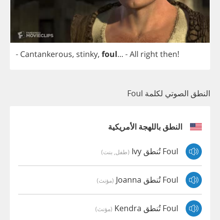
-
Cantankerous
,
stinky
,
foul
...
-
All
right
then
!
النطق الصوتي لكلمة Foul
النطق باللهجة الأمريكية
Foul تُنطق Ivy
(طفل, بنت)
Foul تُنطق Joanna
(مؤنث)
Foul تُنطق Kendra
(مؤنث)