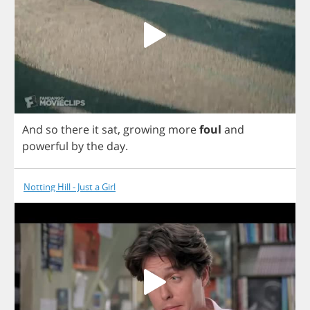
And
so
there
it
sat
,
growing
more
foul
and
powerful
by
the
day
.
Notting Hill - Just a Girl