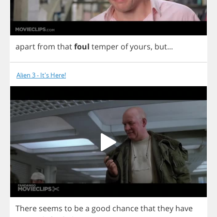
apart
from
that
foul
temper
of
yours
,
but
...
Alien 3 - It's Here!
There
seems
to
be
a
good
chance
that
they
have