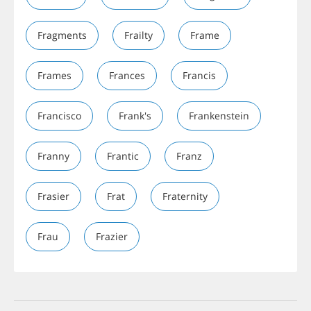
Fragments
Frailty
Frame
Frames
Frances
Francis
Francisco
Frank's
Frankenstein
Franny
Frantic
Franz
Frasier
Frat
Fraternity
Frau
Frazier