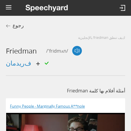
رجوع
كيف تنطق friedman بالإنجليزية
Friedman
/'fridmʌn/
فريدمان
أمثلة أفلام بها كلمة Friedman
Funny People - Marginally Famous A**hole