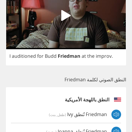
I
auditioned
for
Budd
Friedman
at
the
improv
.
النطق الصوتي لكلمة Friedman
النطق باللهجة الأمريكية
Friedman تُنطق Ivy
(طفل, بنت)
Friedman تُنطق Joanna
(مؤنث)