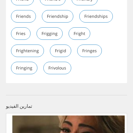
Friends
Friendship
Friendships
Fries
Frigging
Fright
Frightening
Frigid
Fringes
Fringing
Frivolous
تمارين الفيديو