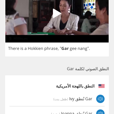
There
is
a
Hokkien
phrase
,
"
Gar
gee
nang
".
النطق الصوتي لكلمة Gar
النطق باللهجة الأمريكية
Gar تُنطق Ivy
(طفل, بنت)
Gar تُنطق Joanna
(مؤنث)