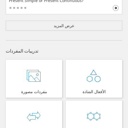
Present Simple or Present Continuous?
عرض المزيد
تدريبات المفردات
الأفعال الشاذة
مفردات مصورة