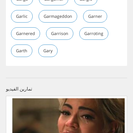
Garlic
Garmageddon
Garner
Garnered
Garrison
Garroting
Garth
Gary
تمارين الفيديو