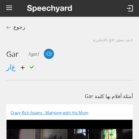
رجوع
كيف تنطق gar بالإنجليزية
Gar
/ɡɑr/
غار
أمثلة أفلام بها كلمة Gar
Crazy Rich Asians - Mahjong with His Mom