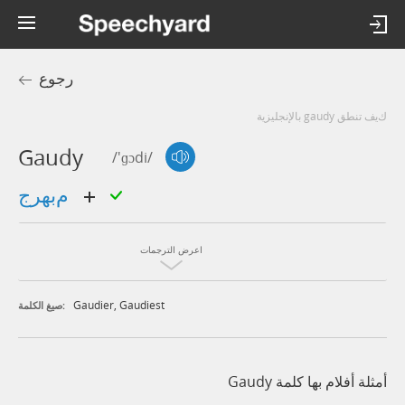
رجوع
كيف تنطق gaudy بالإنجليزية
Gaudy
/'ɡɔdi/
مبهرج
اعرض الترجمات
Gaudier
,
Gaudiest
صيغ الكلمة:
أمثلة أفلام بها كلمة Gaudy