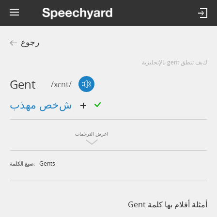
رجوع
كيف تنطق gent بالإنجليزية
Gent
/xɛnt/
شخص مهذب
اعرض الترجمات
Gents
صيغ الكلمة:
أمثلة أفلام بها كلمة Gent