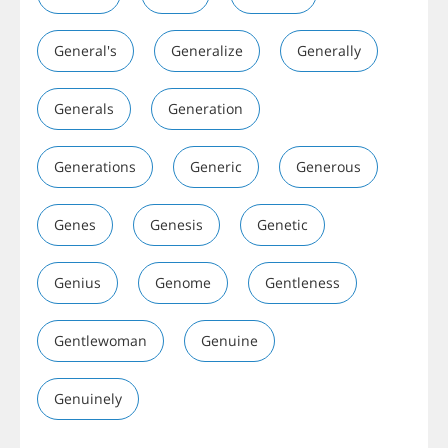
General's
Generalize
Generally
Generals
Generation
Generations
Generic
Generous
Genes
Genesis
Genetic
Genius
Genome
Gentleness
Gentlewoman
Genuine
Genuinely