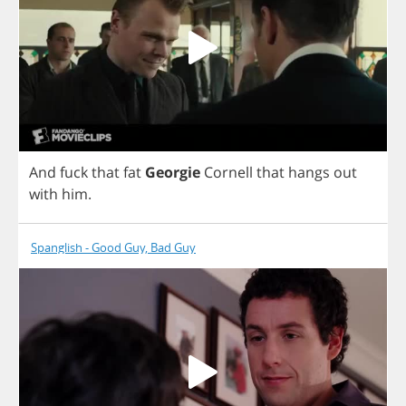
And
fuck
that
fat
Georgie
Cornell
that
hangs
out
with
him
.
Spanglish - Good Guy, Bad Guy