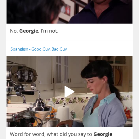
No
,
Georgie
, I'm
not
.
Spanglish - Good Guy, Bad Guy
Word
for
word
,
what
did
you
say
to
Georgie