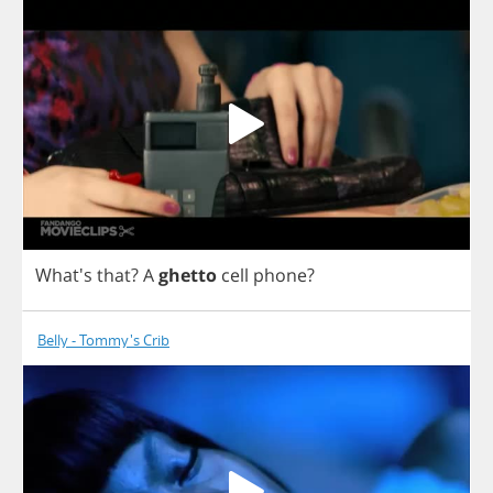
What's
that
?
A
ghetto
cell
phone
?
Belly - Tommy's Crib