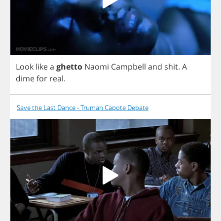
Look
like
a
ghetto
Naomi
Campbell
and
shit
.
A
dime
for
real
.
Save the Last Dance - Truman Capote Debate