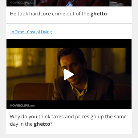
He
took
hardcore
crime
out
of
the
ghetto
In Time - Cost of Living
Why
do
you
think
taxes
and
prices
go
up
the
same
day
in
the
ghetto
?