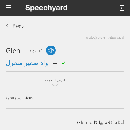
رجوع
كيف تنطق glen بالإنجليزية
Glen
/glɛn/
واد صغير منعزل
اعرض الترجمات
Glens
صيغ الكلمة:
أمثلة أفلام بها كلمة Glen