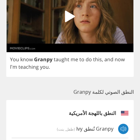
You
know
Granpy
taught
me
to
do
this
,
and
now
I'm
teaching
you
.
النطق الصوتي لكلمة Granpy
النطق باللهجة الأمريكية
Granpy تُنطق Ivy
(طفل, بنت)