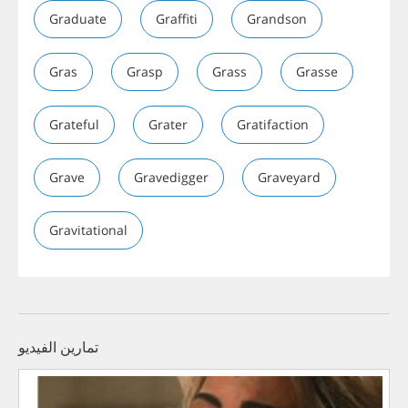
Graduate
Graffiti
Grandson
Gras
Grasp
Grass
Grasse
Grateful
Grater
Gratifaction
Grave
Gravedigger
Graveyard
Gravitational
تمارين الفيديو