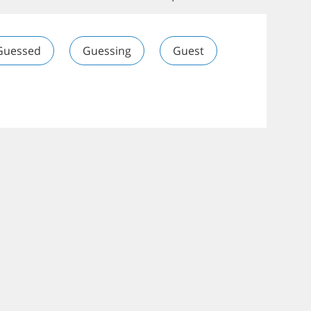
Guessed
Guessing
Guest