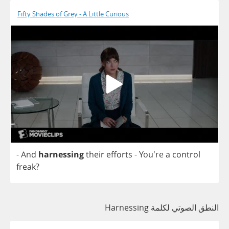
Fifty Shades of Grey - A Little Curious
-
And
harnessing
their
efforts
- You're
a
control
freak
?
النطق الصوتي لكلمة Harnessing