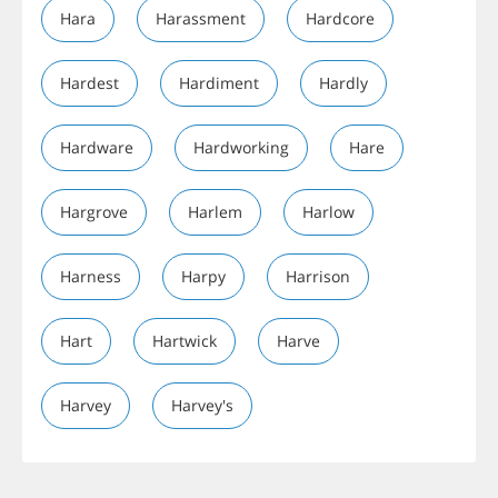
Hara
Harassment
Hardcore
Hardest
Hardiment
Hardly
Hardware
Hardworking
Hare
Hargrove
Harlem
Harlow
Harness
Harpy
Harrison
Hart
Hartwick
Harve
Harvey
Harvey's