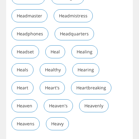
Headmaster
Headmistress
Headphones
Headquarters
Headset
Heal
Healing
Heals
Healthy
Hearing
Heart
Heart's
Heartbreaking
Heaven
Heaven's
Heavenly
Heavens
Heavy