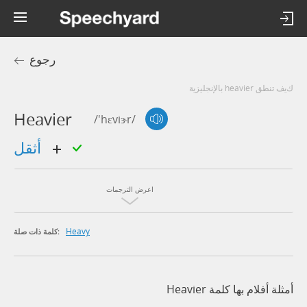
رجوع
كيف تنطق heavier بالإنجليزية
Heavier
/'hɛviɝr/
أثقل
اعرض الترجمات
Heavy
كلمة ذات صلة:
أمثلة أفلام بها كلمة Heavier