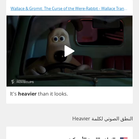
Wallace & Gromit: The Curse of the Were-Rabbit - Wallace Transforms
It's
heavier
than
it
looks
.
النطق الصوتي لكلمة Heavier