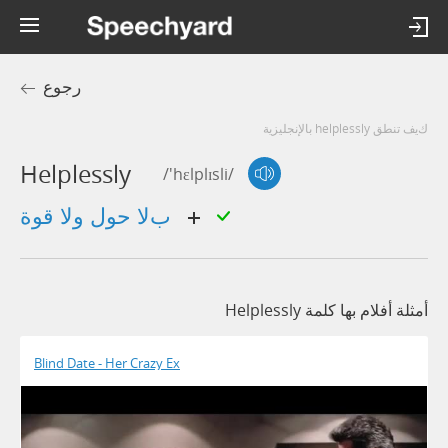
رجوع
كيف تنطق helplessly بالإنجليزية
Helplessly
/'hɛlplɪsli/
بلا حول ولا قوة
أمثلة أفلام بها كلمة Helplessly
Blind Date - Her Crazy Ex