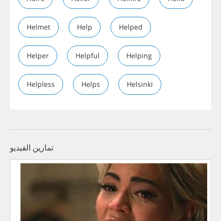
Helmet
Help
Helped
Helper
Helpful
Helping
Helpless
Helps
Helsinki
تمارين الفيديو