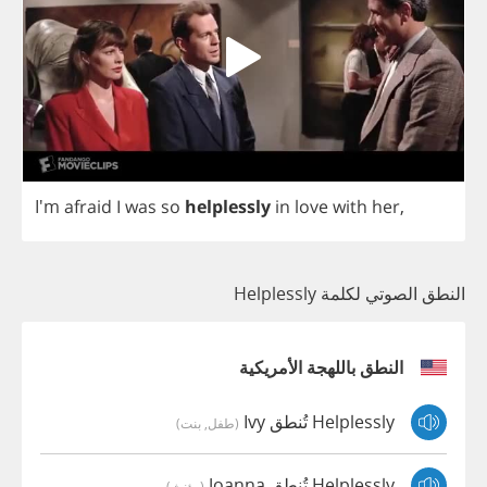
I'm
afraid
I
was
so
helplessly
in
love
with
her
,
النطق الصوتي لكلمة Helplessly
النطق باللهجة الأمريكية
Helplessly تُنطق Ivy
(طفل, بنت)
Helplessly تُنطق Joanna
(مؤنث)