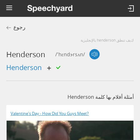
رجوع
كيف تنطق henderson بالإنجليزية
Henderson
/'hɛndɝrsʌn/
henderson
أمثلة أفلام بها كلمة Henderson
Valentine's Day - How Did You Guys Meet?