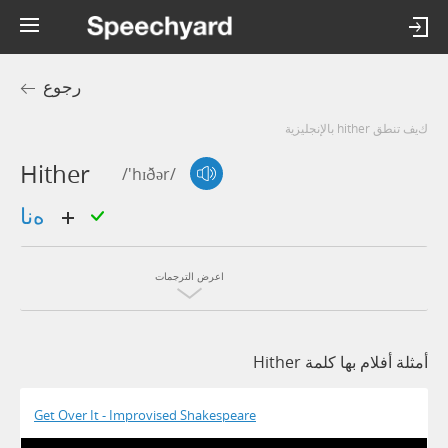
رجوع
كيف تنطق hither بالإنجليزية
Hither
/'hɪðər/
هنا
اعرض الترجمات
أمثلة أفلام بها كلمة Hither
Get Over It - Improvised Shakespeare