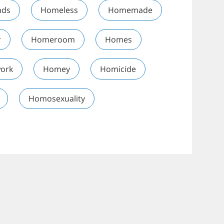
nds
Homeless
Homemade
r
Homeroom
Homes
ork
Homey
Homicide
Homosexuality