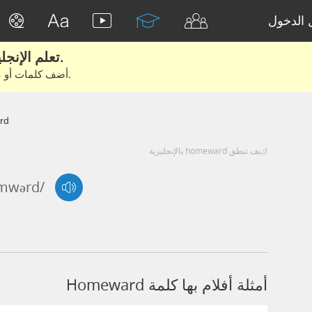
تسجيل 
تعلم الإنجليزية الحقيقية من الأفلام والكتب.
أضف كلمات أو عبارات للتعلم والتدريب مع متعلمين آخرين.
rd
كيف تنطق homeward بالإنجليزية
ʊmwərd/
أمثلة أفلام بها كلمة Homeward