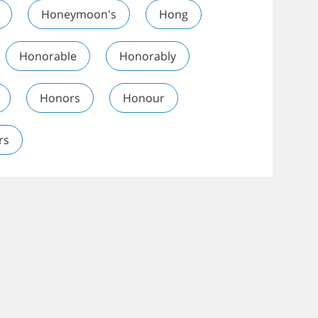
Honeymoon's
Hong
Honorable
Honorably
Honors
Honour
rs