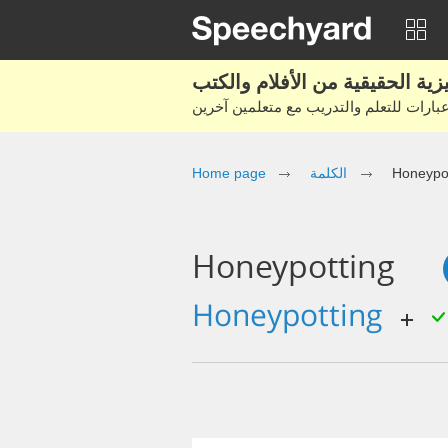
Honeypot
الكلمة
Home page
Honeypotting
honeypotting