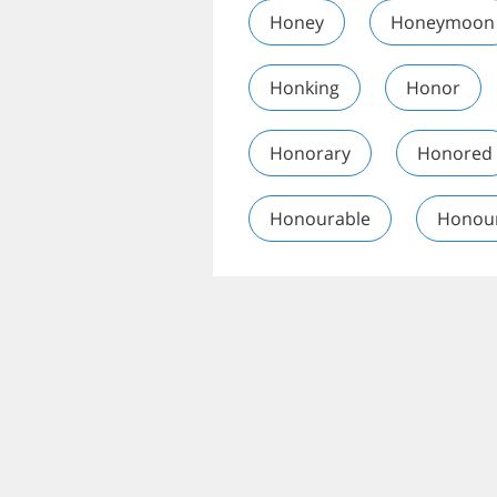
Honey
Honeymoon
Honking
Honor
Honorary
Honored
Honourable
Honou