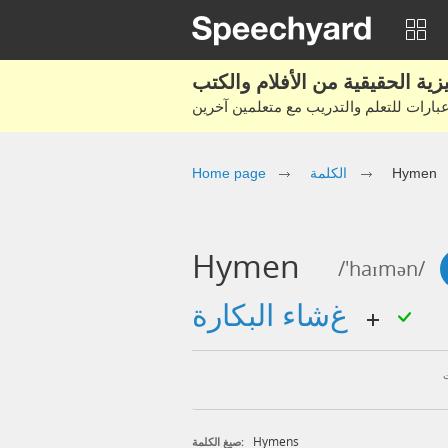
Hymen
الكلمة
Home page
Hymen
/'haɪmən/
غشاء البكارة
Hymens
صيغ الكلمة: