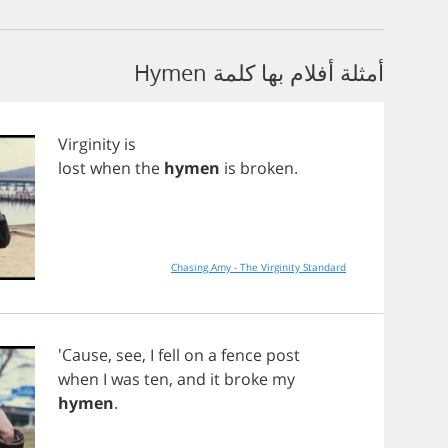
أمثلة أفلام بها كلمة Hymen
Virginity
is
lost
when
the
hymen
is
broken
.
Chasing Amy - The Virginity Standard
'Cause,
see
,
I
fell
on
a
fence
post
when
I
was
ten
,
and
it
broke
my
hymen
.