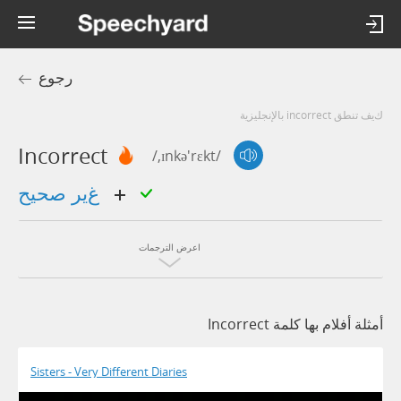
رجوع
كيف تنطق incorrect بالإنجليزية
Incorrect
/,ɪnkə'rɛkt/
غير صحيح
اعرض الترجمات
أمثلة أفلام بها كلمة Incorrect
Sisters - Very Different Diaries