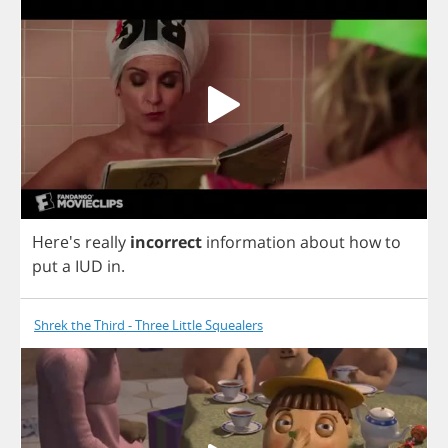
Here's
really
incorrect
information
about
how
to
put
a
IUD
in
.
Shrek the Third - Three Little Squealers