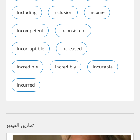
Including
Inclusion
Income
Incompetent
Inconsistent
Incorruptible
Increased
Incredible
Incredibly
Incurable
Incurred
تمارين الفيديو