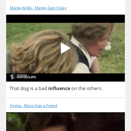
Marley & Me - Marley Gets Frisky
That
dog
is
a
bad
influence
on
the
others
.
Emma - More than a Friend