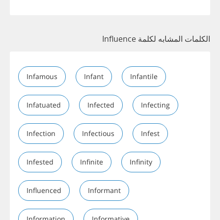
الكلمات المشابه لكلمة Influence
Infamous
Infant
Infantile
Infatuated
Infected
Infecting
Infection
Infectious
Infest
Infested
Infinite
Infinity
Influenced
Informant
Information
Informative