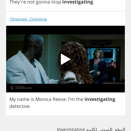
They're
not
gonna
stop
investigating
.
Obsessed - Overdose
My
name
is
Monica
Reese
.
I'm
the
investigating
detective
.
النطق الصوتي لكلمة Investigating