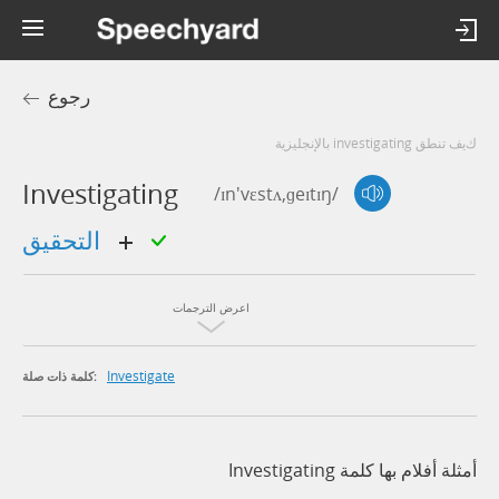
رجوع
كيف تنطق investigating بالإنجليزية
Investigating
/ɪn'vɛstʌ,ɡeɪtɪŋ/
التحقيق
اعرض الترجمات
Investigate
كلمة ذات صلة:
أمثلة أفلام بها كلمة Investigating