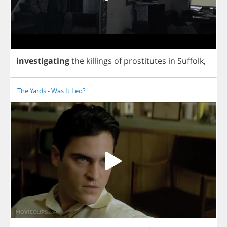
investigating
the
killings
of
prostitutes
in
Suffolk
,
The Yards - Was It Leo?