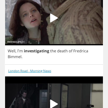
Well
, I'm
investigating
the
death
of
Fredrica
Bimmel
.
London Road - Morning News