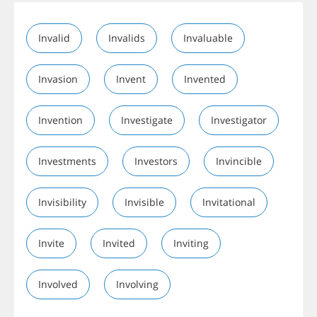
Invalid
Invalids
Invaluable
Invasion
Invent
Invented
Invention
Investigate
Investigator
Investments
Investors
Invincible
Invisibility
Invisible
Invitational
Invite
Invited
Inviting
Involved
Involving