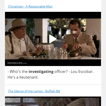
Chinatown - A Respectable Man
- Who's
the
investigating
officer
?
-
Lou
Escobar
.
He's
a
lieutenant
.
The Silence of the Lambs - Buffalo Bill