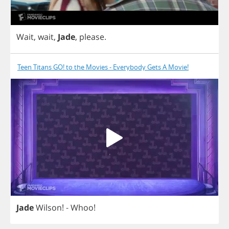
Wait
,
wait
,
Jade
,
please
.
Teen Titans GO! to the Movies - Everybody Gets A Movie!
Jade
Wilson
!
-
Whoo
!