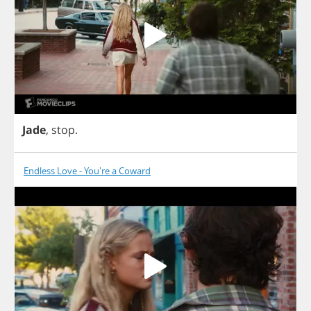
Jade
,
stop
.
Endless Love - You're a Coward