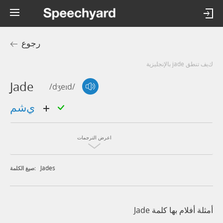
رجوع
كيف تنطق jade بالإنجليزية
Jade
/dʒeɪd/
يشم
اعرض الترجمات
Jades
صيغ الكلمة:
أمثلة أفلام بها كلمة Jade