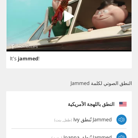
It's
jammed
!
النطق الصوتي لكلمة Jammed
النطق باللهجة الأمريكية
Jammed تُنطق Ivy
(طفل, بنت)
Jammed تُنطق Joanna
(مؤنث)