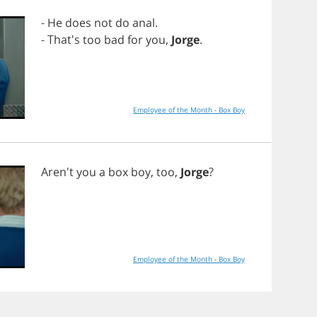
-
He
does
not
do
anal
.
- That's
too
bad
for
you
,
Jorge
.
Employee of the Month - Box Boy
Aren't
you
a
box
boy
,
too
,
Jorge
?
Employee of the Month - Box Boy