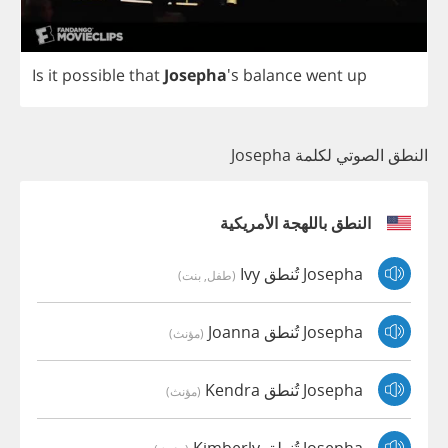
Is
it
possible
that
Josepha
's
balance
went
up
النطق الصوتي لكلمة Josepha
النطق باللهجة الأمريكية
Josepha تُنطق Ivy
(طفل, بنت)
Josepha تُنطق Joanna
(مؤنث)
Josepha تُنطق Kendra
(مؤنث)
Josepha تُنطق Kimberly