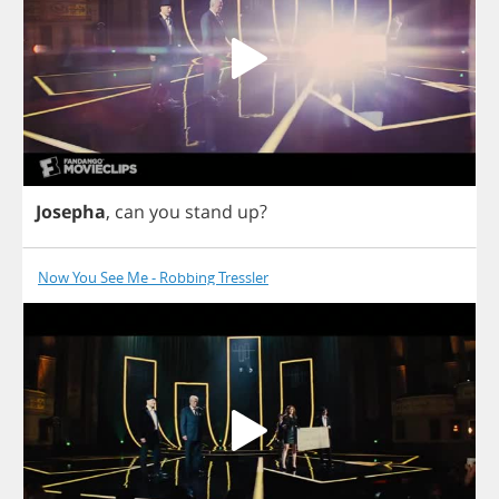
Josepha
,
can
you
stand
up
?
Now You See Me - Robbing Tressler