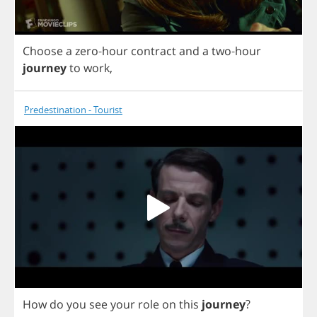
Choose
a
zero
-
hour
contract
and
a
two
-
hour
journey
to
work
,
Predestination - Tourist
How
do
you
see
your
role
on
this
journey
?