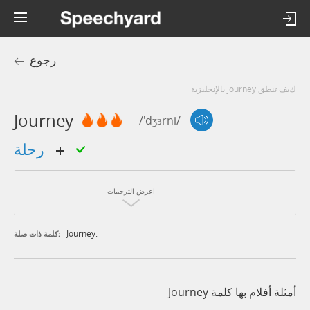
رجوع
كيف تنطق journey بالإنجليزية
Journey
/'dʒɜrni/
رحلة
اعرض الترجمات
Journey.
كلمة ذات صلة:
أمثلة أفلام بها كلمة Journey