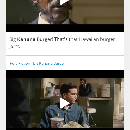
Big
Kahuna
Burger
!
That's
that
Hawaiian
burger
joint
.
Pulp Fiction - Big Kahuna Burger