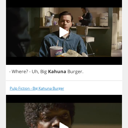
-
Where
?
-
Uh
,
Big
Kahuna
Burger
.
Pulp Fiction - Big Kahuna Burger