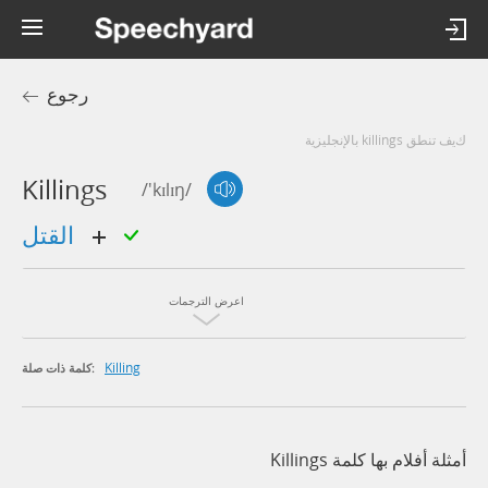
رجوع
كيف تنطق killings بالإنجليزية
Killings
/'kɪlɪŋ/
القتل
اعرض الترجمات
Killing
كلمة ذات صلة:
أمثلة أفلام بها كلمة Killings