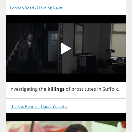
London Road - Morning News
investigating
the
killings
of
prostitutes
in
Suffolk
,
The Kite Runner - Hassan's Letter