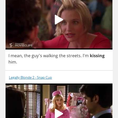
I
mean
,
the
guy's
walking
the
streets
.
I'm
kissing
him
.
Legally Blonde 2 - Snap Cup