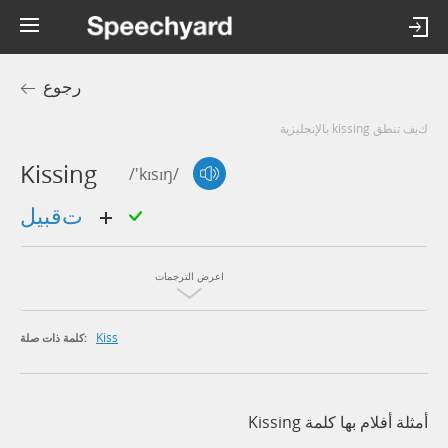
رجوع
كيف تنطق kissing بالإنجليزية
Kissing
/'kɪsɪŋ/
تقبيل
اعرض الترجمات
Kiss
كلمة ذات صلة:
أمثلة أفلام بها كلمة Kissing