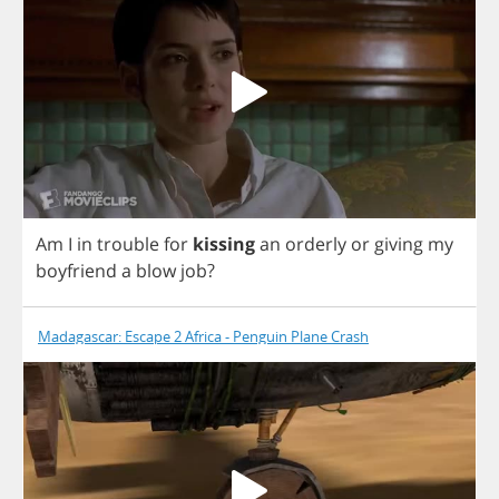
Am
I
in
trouble
for
kissing
an
orderly
or
giving
my
boyfriend
a
blow
job
?
Madagascar: Escape 2 Africa - Penguin Plane Crash