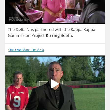
The
Delta
Nus
partnered
with
the
Kappa
Kappa
Gammas
on
Project
Kissing
Booth
.
She's the Man - I'm Viola