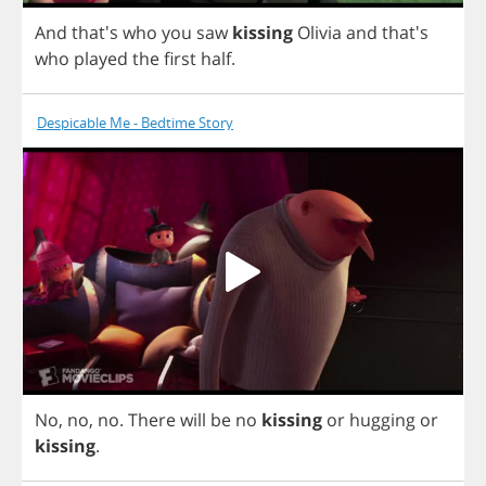
And
that's
who
you
saw
kissing
Olivia
and
that's
who
played
the
first
half
.
Despicable Me - Bedtime Story
No
,
no
,
no
.
There
will
be
no
kissing
or
hugging
or
kissing
.