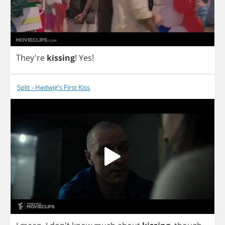
They're
kissing
!
Yes
!
Split - Hedwig's First Kiss