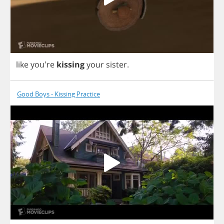
like
you're
kissing
your
sister
.
Good Boys - Kissing Practice