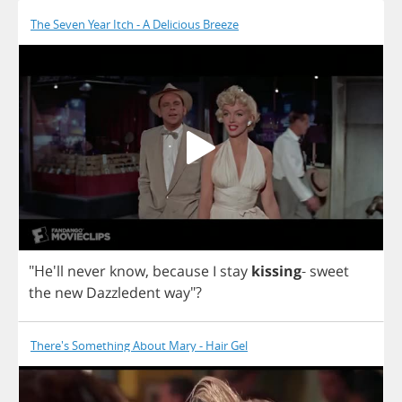
The Seven Year Itch - A Delicious Breeze
"He'll
never
know
,
because
I
stay
kissing
-
sweet
the
new
Dazzledent
way
"?
There's Something About Mary - Hair Gel