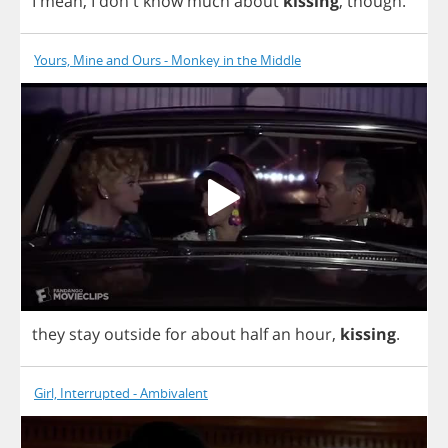
I
mean
,
I
don't
know
much
about
kissing
,
though
.
Yours, Mine and Ours - Monkey in the Middle
they
stay
outside
for
about
half
an
hour
,
kissing
.
Girl, Interrupted - Ambivalent