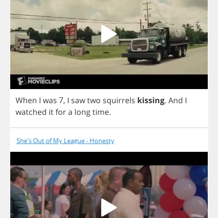
When
I
was
7,
I
saw
two
squirrels
kissing
.
And
I
watched
it
for
a
long
time
.
She's Out of My League - Honesty