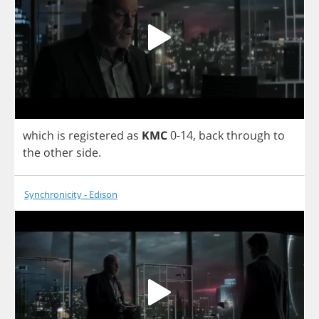
which
is
registered
as
KMC
0-14,
back
through
to
the
other
side
.
Synchronicity - Edison