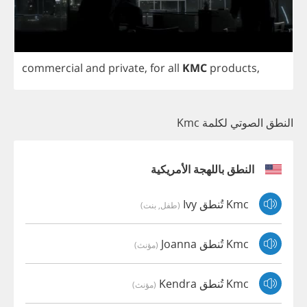
commercial
and
private
,
for
all
KMC
products
,
النطق الصوتي لكلمة Kmc
النطق باللهجة الأمريكية
Kmc تُنطق Ivy
(طفل, بنت)
Kmc تُنطق Joanna
(مؤنث)
Kmc تُنطق Kendra
(مؤنث)