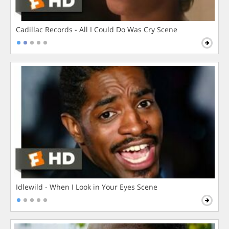
Cadillac Records - All I Could Do Was Cry Scene
Idlewild - When I Look in Your Eyes Scene