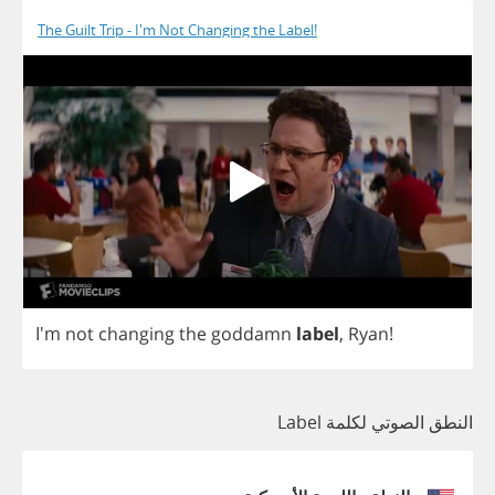
The Guilt Trip - I'm Not Changing the Label!
I'm
not
changing
the
goddamn
label
,
Ryan
!
النطق الصوتي لكلمة Label