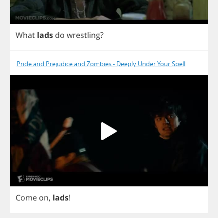
What
lads
do
wrestling
?
Pride and Prejudice and Zombies - Deeply Under Your Spell
Come
on
,
lads
!