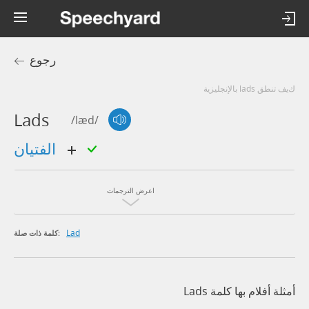
رجوع
كيف تنطق lads بالإنجليزية
Lads
/læd/
الفتيان
اعرض الترجمات
Lad
كلمة ذات صلة:
أمثلة أفلام بها كلمة Lads