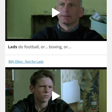
Lads
do
football
,
or
...
boxing
,
or
...
Billy Elliot - Not for Lads