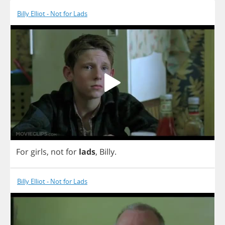
Billy Elliot - Not for Lads
For
girls
,
not
for
lads
,
Billy
.
Billy Elliot - Not for Lads