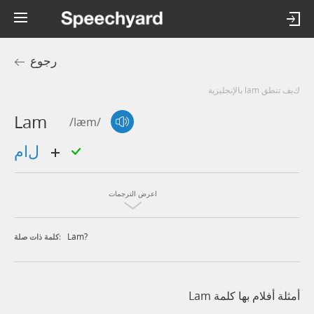
رجوع
كيف تنطق lam بالإنجليزية
Lam
/læm/
لام
اعرض الترجمات
Lam?
كلمة ذات صلة:
أمثلة أفلام بها كلمة Lam