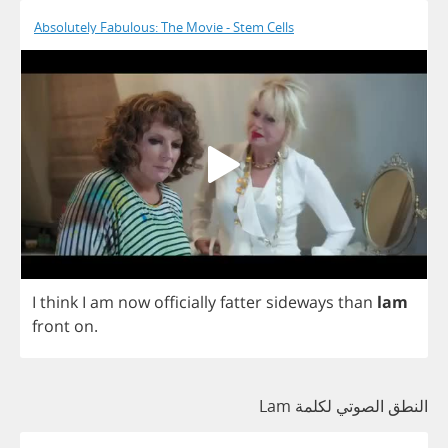
Absolutely Fabulous: The Movie - Stem Cells
I
think
I
am
now
officially
fatter
sideways
than
lam
front
on
.
النطق الصوتي لكلمة Lam