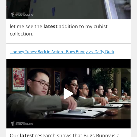
let
me
see
the
latest
addition
to
my
cubist
collection
.
Looney Tunes: Back in Action - Bugs Bunny vs. Daffy Duck
Our
latest
research
shows
that
Bugs
Bunny
is
a