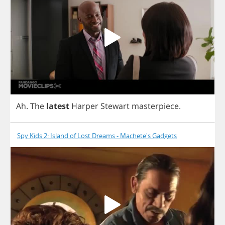
Ah
.
The
latest
Harper
Stewart
masterpiece
.
Spy Kids 2: Island of Lost Dreams - Machete's Gadgets