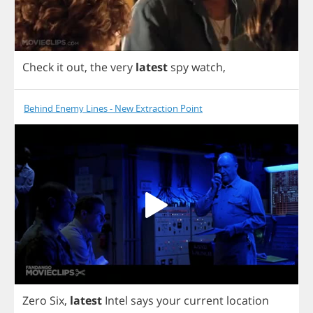
Check
it
out
,
the
very
latest
spy
watch
,
Behind Enemy Lines - New Extraction Point
Zero
Six
,
latest
Intel
says
your
current
location