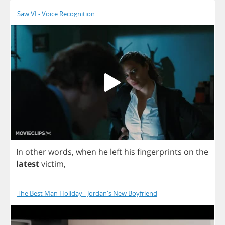
Saw VI - Voice Recognition
In
other
words
,
when
he
left
his
fingerprints
on
the
latest
victim
,
The Best Man Holiday - Jordan's New Boyfriend