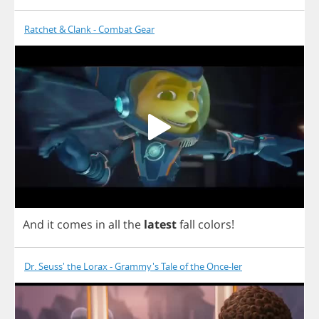
Ratchet & Clank - Combat Gear
And
it
comes
in
all
the
latest
fall
colors
!
Dr. Seuss' the Lorax - Grammy's Tale of the Once-ler