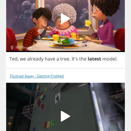
Ted
,
we
already
have
a
tree
.
It's
the
latest
model
.
Flushed Away - Getting Fridged