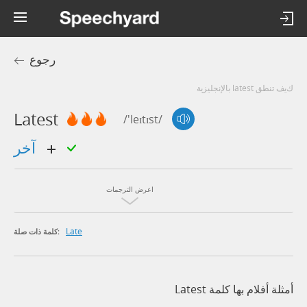
رجوع
كيف تنطق latest بالإنجليزية
Latest
/'leɪtɪst/
آخر
اعرض الترجمات
Late
كلمة ذات صلة:
أمثلة أفلام بها كلمة Latest