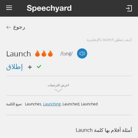
رجوع
كيف تنطق launch بالإنجليزية
Launch
/lɔnʧ/
إطلاق
اعرض الترجمات
Launches
,
Launching
,
Launched
,
Launched
صيغ الكلمة:
أمثلة أفلام بها كلمة Launch