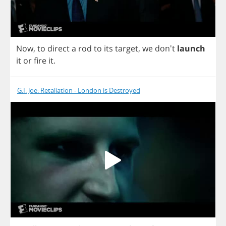
Now
,
to
direct
a
rod
to
its
target
,
we
don't
launch
it
or
fire
it
.
G.I. Joe: Retaliation - London is Destroyed