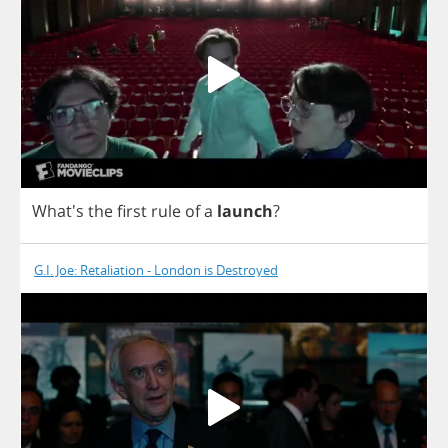
What's
the
first
rule
of
a
launch
?
G.I. Joe: Retaliation - London is Destroyed