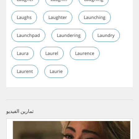
Laughs
Laughter
Launching
Launchpad
Laundering
Laundry
Laura
Laurel
Laurence
Laurent
Laurie
تمارين الفيديو