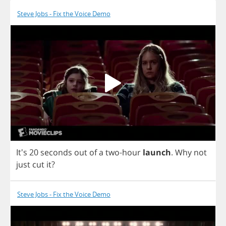
Steve Jobs - Fix the Voice Demo
It's 20
seconds
out
of
a
two
-
hour
launch
.
Why
not
just
cut
it
?
Steve Jobs - Fix the Voice Demo