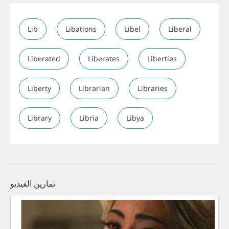
Lib
Libations
Libel
Liberal
Liberated
Liberates
Liberties
Liberty
Librarian
Libraries
Library
Libria
Libya
تمارين الفيديو