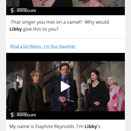
-
That
singer
you
met
on
a
camel
?
-
Why
would
Libby
give
this
to
you
?
What a Girl Wants - I'm Your Daughter
My
name
is
Daphne
Reynolds
.
l'm
Libby
's