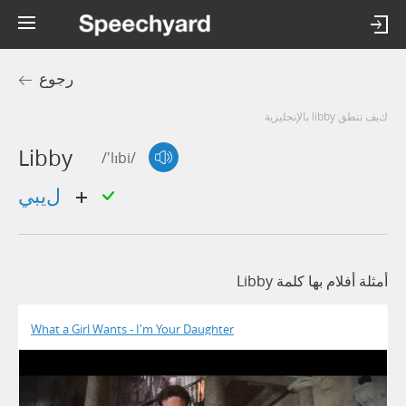
رجوع
كيف تنطق libby بالإنجليزية
Libby
/'lɪbi/
ليبي
أمثلة أفلام بها كلمة Libby
What a Girl Wants - I'm Your Daughter