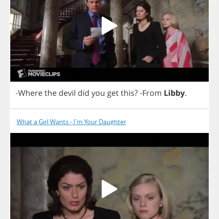
-
Where
the
devil
did
you
get
this
?
-
From
Libby
.
What a Girl Wants - I'm Your Daughter