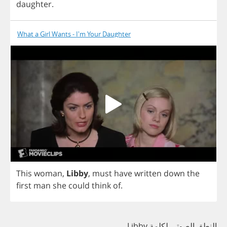
daughter
.
What a Girl Wants - I'm Your Daughter
This
woman
,
Libby
,
must
have
written
down
the
first
man
she
could
think
of
.
النطق الصوتي لكلمة Libby