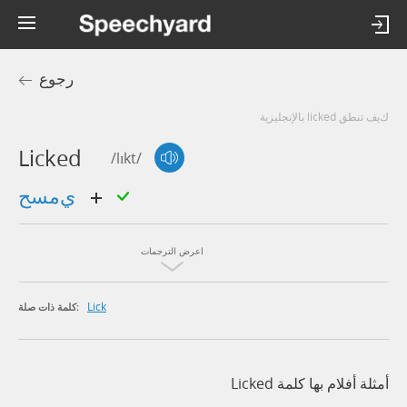
رجوع
كيف تنطق licked بالإنجليزية
Licked
/lɪkt/
يمسح
اعرض الترجمات
Lick
كلمة ذات صلة:
أمثلة أفلام بها كلمة Licked