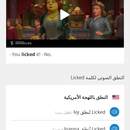
-
You
licked
it
!
-
No
.
النطق الصوتي لكلمة Licked
النطق باللهجة الأمريكية
Licked تُنطق Ivy
(طفل, بنت)
Licked تُنطق Joanna
(مؤنث)