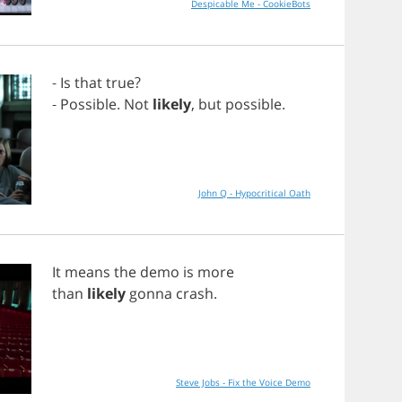
Despicable Me - CookieBots
-
Is
that
true
?
-
Possible
.
Not
likely
,
but
possible
.
John Q - Hypocritical Oath
It
means
the
demo
is
more
than
likely
gonna
crash
.
Steve Jobs - Fix the Voice Demo