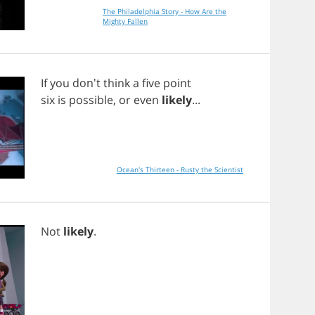
The Philadelphia Story - How Are the
Mighty Fallen
If
you
don't
think
a
five
point
six
is
possible
,
or
even
likely
...
Ocean's Thirteen - Rusty the Scientist
Not
likely
.