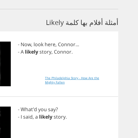
أمثلة أفلام بها كلمة Likely
-
Now
,
look
here
,
Connor
...
-
A
likely
story
,
Connor
.
The Philadelphia Story - How Are the
Mighty Fallen
- What'd
you
say
?
-
I
said
,
a
likely
story
.