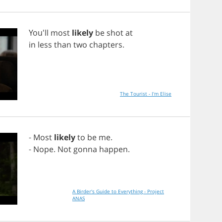
You'll
most
likely
be
shot
at
in
less
than
two
chapters
.
The Tourist - I'm Elise
-
Most
likely
to
be
me
.
-
Nope
.
Not
gonna
happen
.
A Birder's Guide to Everything - Project
ANAS