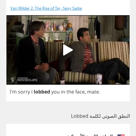
Van Wilder 2: The Rise of Taj - Sexy Sadie
I'm
sorry
I
lobbed
you
in
the
face
,
mate
.
النطق الصوتي لكلمة Lobbed