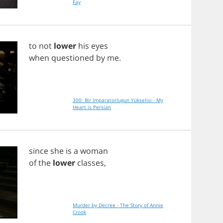
Fay
to
not
lower
his
eyes
when
questioned
by
me
.
300: Bir Imparatorlugun Yükselisi - My
Heart is Persian
since
she
is
a
woman
of
the
lower
classes
,
Murder by Decree - The Story of Annie
Crook