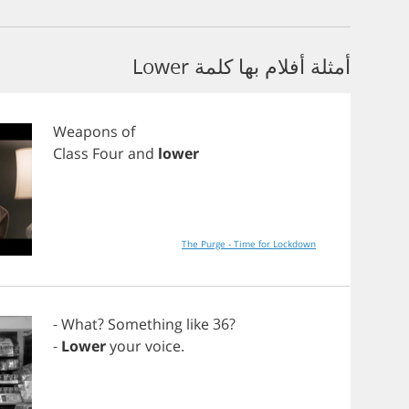
أمثلة أفلام بها كلمة Lower
Weapons
of
Class
Four
and
lower
The Purge - Time for Lockdown
-
What
?
Something
like
36?
-
Lower
your
voice
.