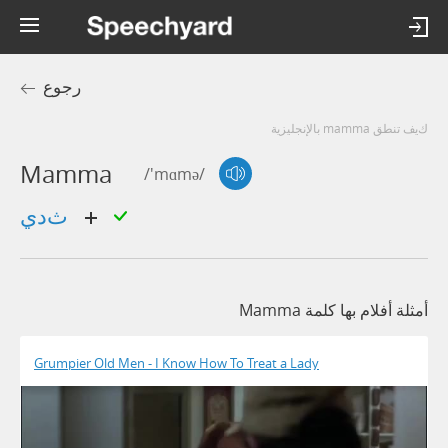
رجوع
كيف تنطق mamma بالإنجليزية
Mamma
/'mɑmə/
ثدي
أمثلة أفلام بها كلمة Mamma
Grumpier Old Men - I Know How To Treat a Lady