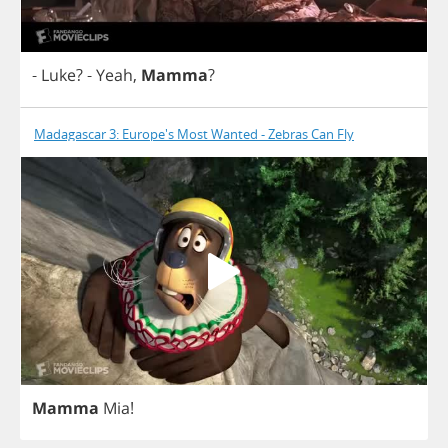
-
Luke
?
-
Yeah
,
Mamma
?
Madagascar 3: Europe's Most Wanted - Zebras Can Fly
Mamma
Mia
!