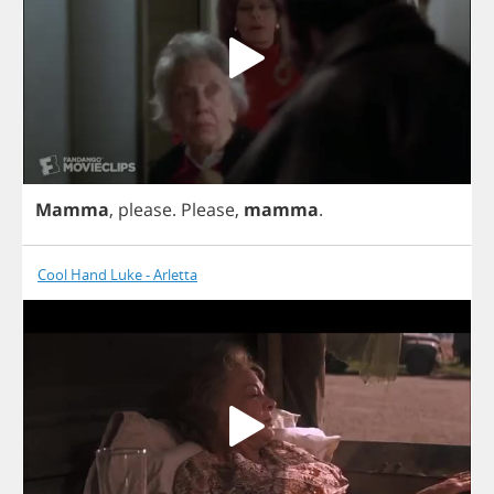
Mamma
,
please
.
Please
,
mamma
.
Cool Hand Luke - Arletta